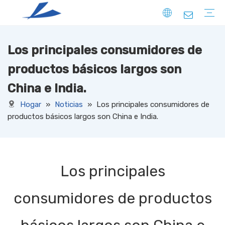
Los principales consumidores de
FIBRA
SÓLIDO
HUECO
ABAJO COMO
ESPECIAL
HILO
HILO HILADO CON NÚCLEO
HILO HILADO EN ANILLO
HILO DE EXTREMO ABIERTO
HILO FACNY
HILO PARA SUÉTER
HILO DE COSER
HILO DE FILAMENTO
TELA TRICOTADA
DRIL
PANA
JERSEY
terry
COSTILLA
PONTE
LANA
ANTE
OTROS
TELA TEJIDA
DRIL
PANA
OXFORD
TAFETÁN
CAÑAVAS
TUSORES
CAQUI
SATÍN
TASLAN
JACQUARD
HILO TEÑIDO
OTROS
TELA NO TEJIDA
productos básicos largos son
China e India.
Hogar
»
Noticias
»
Los principales consumidores de
productos básicos largos son China e India.
Los principales
consumidores de productos