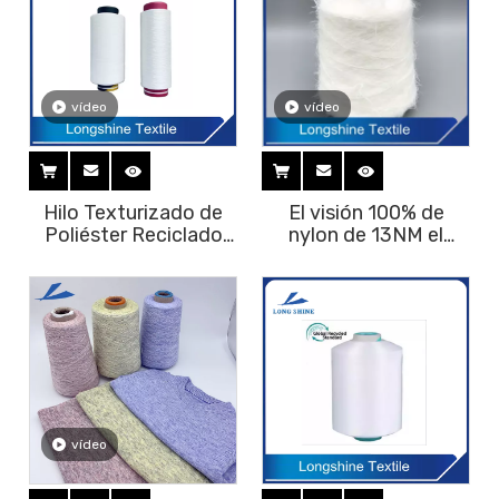
vídeo
vídeo
Hilo Texturizado de
El visión 100% de
Poliéster Reciclado
nylon de 13NM el
DTY SIM NIM HIM
1.3cm tiene gusto del
50D-600D con GRS
hilado para tejer el
proveedor del hilado
del visión del suéter
vídeo