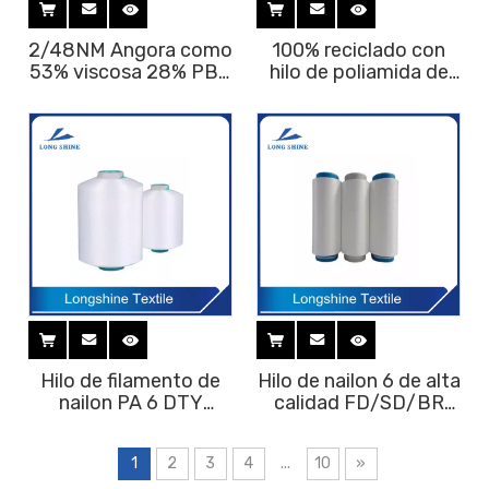
2/48NM Angora como
100% reciclado con
53% viscosa 28% PBT
hilo de poliamida de
19% hilo hilado con
nailon GRS 6 DTY para
núcleo de nailon para
tejer y tejer
tejer
Hilo de filamento de
Hilo de nailon 6 de alta
nailon PA 6 DTY
calidad FD/SD/BR
70D/24F Nylon 6 DTY
Hilo de poliamida
teñido de hilo de
1
2
3
4
...
10
»
nailon 6 Fdy/dty/poy