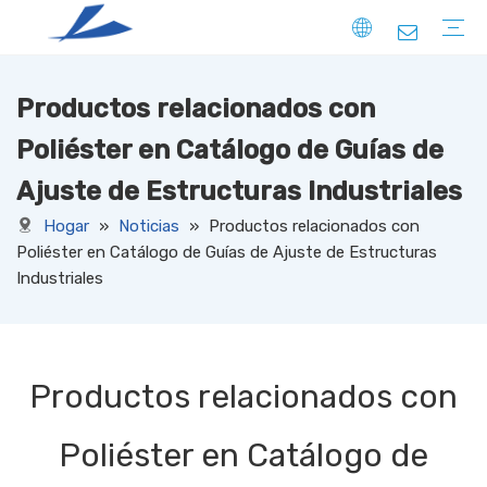
Productos relacionados con
FIBRA
SÓLIDO
HUECO
ABAJO COMO
ESPECIAL
HILO
HILO HILADO CON NÚCLEO
HILO HILADO EN ANILLO
HILO DE EXTREMO ABIERTO
HILO FACNY
HILO PARA SUÉTER
HILO DE COSER
HILO DE FILAMENTO
TELA TRICOTADA
DRIL
PANA
JERSEY
terry
COSTILLA
PONTE
LANA
ANTE
OTROS
TELA TEJIDA
DRIL
PANA
OXFORD
TAFETÁN
CAÑAVAS
TUSORES
CAQUI
SATÍN
TASLAN
JACQUARD
HILO TEÑIDO
OTROS
TELA NO TEJIDA
Poliéster en Catálogo de Guías de
Ajuste de Estructuras Industriales
Hogar
»
Noticias
»
Productos relacionados con
Poliéster en Catálogo de Guías de Ajuste de Estructuras
Industriales
Productos relacionados con
Poliéster en Catálogo de