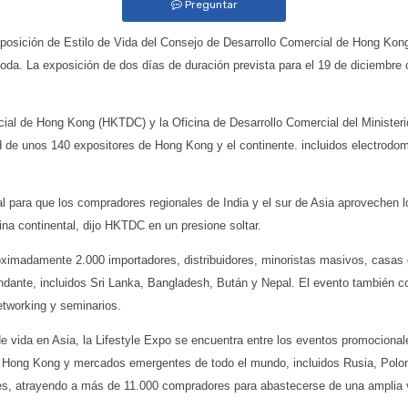
Preguntar
Exposición de Estilo de Vida del Consejo de Desarrollo Comercial de Hong Ko
moda. La exposición de dos días de duración prevista para el 19 de diciembr
al de Hong Kong (HKTDC) y la Oficina de Desarrollo Comercial del Ministeri
ad de unos 140 expositores de Hong Kong y el continente. incluidos electro
l para que los compradores regionales de India y el sur de Asia aprovechen 
a continental, dijo HKTDC en un presione soltar.
roximadamente 2.000 importadores, distribuidores, minoristas masivos, casas
cundante, incluidos Sri Lanka, Bangladesh, Bután y Nepal. El evento también 
tworking y seminarios.
e vida en Asia, la Lifestyle Expo se encuentra entre los eventos promocion
de Hong Kong y mercados emergentes de todo el mundo, incluidos Rusia, Polon
es, atrayendo a más de 11.000 compradores para abastecerse de una amplia 