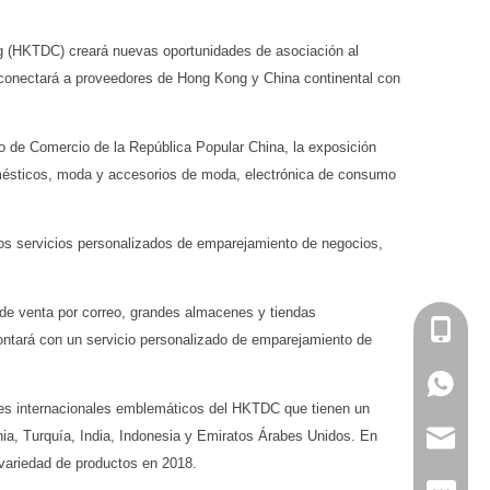
ng (HKTDC) creará nuevas oportunidades de asociación al
e conectará a proveedores de Hong Kong y China continental con
o de Comercio de la República Popular China, la exposición
domésticos, moda y accesorios de moda, electrónica de consumo
los servicios personalizados de emparejamiento de negocios,
 de venta por correo, grandes almacenes y tiendas
+86-13
contará con un servicio personalizado de emparejamiento de
+86139
ales internacionales emblemáticos del HKTDC que tienen un
ia, Turquía, India, Indonesia y Emiratos Árabes Unidos. En
markta
variedad de productos en 2018.