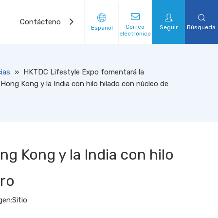
o
Contáctenos
Correo
Seguir
Búsqueda
Español
electrónico
ias
»
HKTDC Lifestyle Expo fomentará la
Hong Kong y la India con hilo hilado con núcleo de
 Kong y la India con hilo
gro
gen:
Sitio