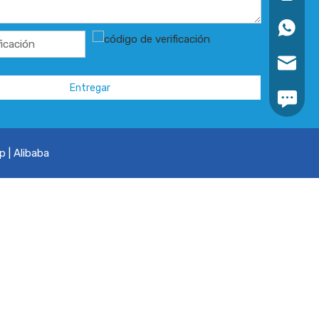
+86139
markta
Entregar
https:/
p
|
Alibaba