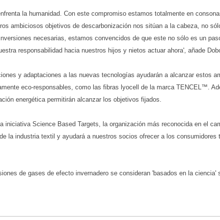
e enfrenta la humanidad. Con este compromiso estamos totalmente en consona
tros ambiciosos objetivos de descarbonización nos sitúan a la cabeza, no sól
 inversiones necesarias, estamos convencidos de que este no sólo es un paso
uestra responsabilidad hacia nuestros hijos y nietos actuar ahora', añade Dob
ones y adaptaciones a las nuevas tecnologías ayudarán a alcanzar estos am
tamente eco-responsables, como las fibras lyocell de la marca TENCEL™. Adem
ión energética permitirán alcanzar los objetivos fijados.
a iniciativa Science Based Targets, la organización más reconocida en el cam
e la industria textil y ayudará a nuestros socios ofrecer a los consumidores 
iones de gases de efecto invernadero se consideran 'basados ​​en la ciencia'