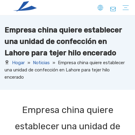
Empresa china quiere establecer
FIBRA
SÓLIDO
HUECO
ABAJO COMO
ESPECIAL
HILO
HILO HILADO CON NÚCLEO
HILO HILADO EN ANILLO
HILO DE EXTREMO ABIERTO
HILO FACNY
HILO PARA SUÉTER
HILO DE COSER
HILO DE FILAMENTO
TELA TRICOTADA
DRIL
PANA
JERSEY
terry
COSTILLA
PONTE
LANA
ANTE
OTROS
TELA TEJIDA
DRIL
PANA
OXFORD
TAFETÁN
CAÑAVAS
TUSORES
CAQUI
SATÍN
TASLAN
JACQUARD
HILO TEÑIDO
OTROS
TELA NO TEJIDA
una unidad de confección en
Lahore para tejer hilo encerado
Hogar
»
Noticias
»
Empresa china quiere establecer
una unidad de confección en Lahore para tejer hilo
encerado
Empresa china quiere
establecer una unidad de