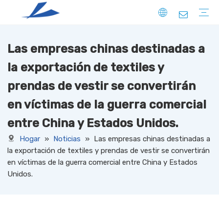
Las empresas chinas destinadas a
FIBRA
SÓLIDO
HUECO
ABAJO COMO
ESPECIAL
HILO
HILO HILADO CON NÚCLEO
HILO HILADO EN ANILLO
HILO DE EXTREMO ABIERTO
HILO FACNY
HILO PARA SUÉTER
HILO DE COSER
HILO DE FILAMENTO
TELA TRICOTADA
DRIL
PANA
JERSEY
terry
COSTILLA
PONTE
LANA
ANTE
OTROS
TELA TEJIDA
DRIL
PANA
OXFORD
TAFETÁN
CAÑAVAS
TUSORES
CAQUI
SATÍN
TASLAN
JACQUARD
HILO TEÑIDO
OTROS
TELA NO TEJIDA
la exportación de textiles y
prendas de vestir se convertirán
en víctimas de la guerra comercial
entre China y Estados Unidos.
Hogar
»
Noticias
»
Las empresas chinas destinadas a
la exportación de textiles y prendas de vestir se convertirán
en víctimas de la guerra comercial entre China y Estados
Unidos.