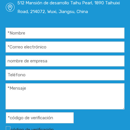
512 Mansión de desarrollo Taihu Pearl, 1890 Taihuixi
c
c
Des
Des
Road, 214072, Wuxi, Jiangsu, China
c
c
Des
Des
c
c
Des
Des
c
c