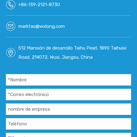
+86-139-2121-8730
c
c
Des
Des
c
c
marktao@wxlong.com
Des
Des
c
c
Des
Des
512 Mansión de desarrollo Taihu Pearl, 1890 Taihuixi
c
c
Des
Des
Road, 214072, Wuxi, Jiangsu, China
c
c
Des
Des
c
c
Des
Des
c
c