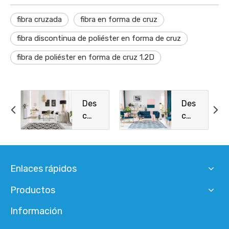
fibra cruzada
fibra en forma de cruz
fibra discontinua de poliéster en forma de cruz
fibra de poliéster en forma de cruz 1.2D
Des
Des
c
c
Des
Des
c
c
Des
Des
c
c
Enlaces rápidos
Des
Des
Productos
c
c
Des
Des
Información
c
c
Des
Des