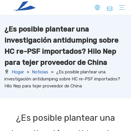
¿Es posible plantear una
FIBRA
SÓLIDO
HUECO
ABAJO COMO
ESPECIAL
HILO
HILO HILADO CON NÚCLEO
HILO HILADO EN ANILLO
HILO DE EXTREMO ABIERTO
HILO FACNY
HILO PARA SUÉTER
HILO DE COSER
HILO DE FILAMENTO
TELA TRICOTADA
DRIL
PANA
JERSEY
terry
COSTILLA
PONTE
LANA
ANTE
OTROS
TELA TEJIDA
DRIL
PANA
OXFORD
TAFETÁN
CAÑAVAS
TUSORES
CAQUI
SATÍN
TASLAN
JACQUARD
HILO TEÑIDO
OTROS
TELA NO TEJIDA
investigación antidumping sobre
HC re-PSF importados? Hilo Nep
para tejer proveedor de China
Hogar
»
Noticias
»
¿Es posible plantear una
investigación antidumping sobre HC re-PSF importados?
Hilo Nep para tejer proveedor de China
¿Es posible plantear una