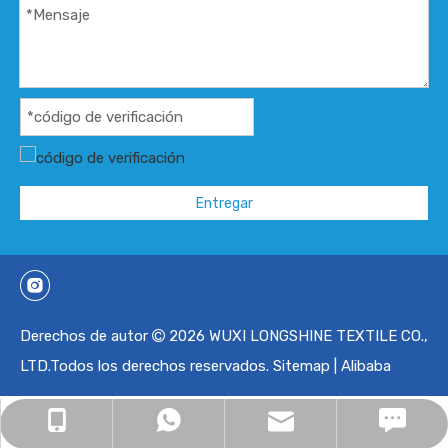
Entregar
Derechos de autor
2026
WUXI LONGSHINE TEXTILE CO.,

LTD.Todos los derechos reservados.
Sitemap
|
Alibaba
https://wuxilanxiang.en.alibaba.com/?spm=a2700.29482153.0.
marktao@wxlong.com
+86-139-2121-8730
+8613921218730